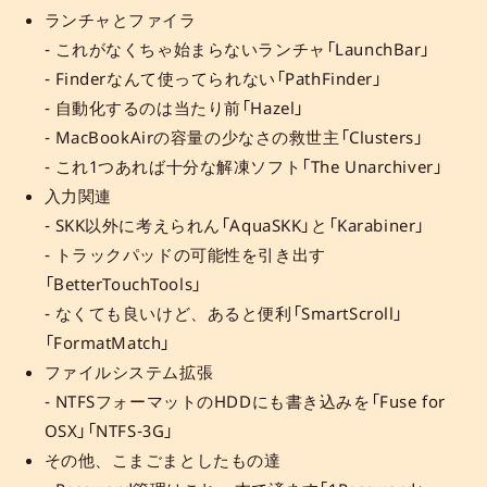
ランチャとファイラ
- これがなくちゃ始まらないランチャ「LaunchBar」
- Finderなんて使ってられない「PathFinder」
- 自動化するのは当たり前「Hazel」
- MacBookAirの容量の少なさの救世主「Clusters」
- これ1つあれば十分な解凍ソフト「The Unarchiver」
入力関連
- SKK以外に考えられん「AquaSKK」と「Karabiner」
- トラックパッドの可能性を引き出す
「BetterTouchTools」
- なくても良いけど、あると便利「SmartScroll」
「FormatMatch」
ファイルシステム拡張
- NTFSフォーマットのHDDにも書き込みを「Fuse for
OSX」「NTFS-3G」
その他、こまごまとしたもの達