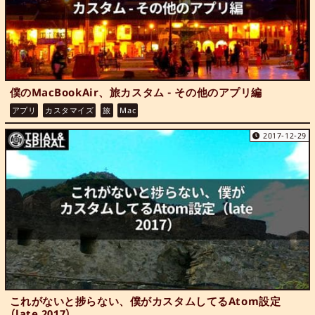
僕のMacBookAir、旅カスタム - その他のアプリ編
アプリ
カスタマイズ
旅
Mac
2017-12-29
これがないと捗らない、僕がカスタムしてるAtom設定
（late 2017）