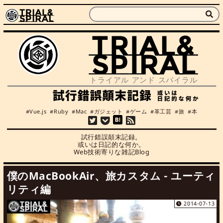
Vue.js
Ruby
Mac
ガジェット
ゲーム
革工芸
旅
本
試行錯誤顛末記録。

或いは日記的な何か。

Web技術寄りな雑記Blog
僕のMacBookAir、旅カスタム - ユーティ
リティ編
2014-07-13