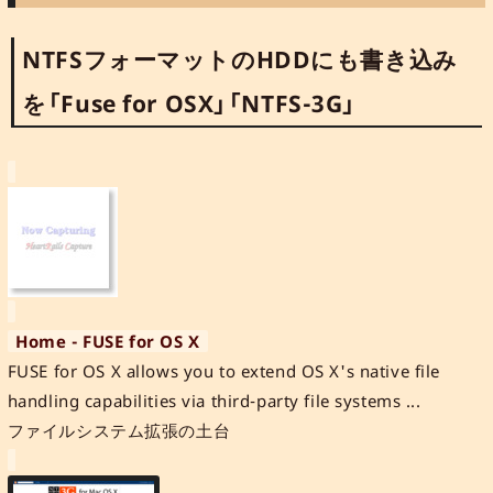
NTFSフォーマットのHDDにも書き込み
を「Fuse for OSX」「NTFS-3G」
Home - FUSE for OS X
FUSE for OS X allows you to extend OS X's native file
handling capabilities via third-party file systems ...
ファイルシステム拡張の土台