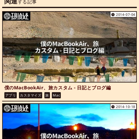
関連
する記事
2014-07-04
僕のMacBookAir、旅カスタム - 日記とブログ編
アプリ
カスタマイズ
旅
Mac
2014-10-18