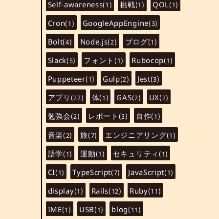
Self-awareness
挑戦
QOL
(1)
(1)
(1)
Cron
GoogleAppEngine
(1)
(3)
Bolt
Node.js
ブログ
(4)
(2)
(1)
Slack
フォント
Rubocop
(5)
(1)
(1)
Puppeteer
Gulp
Jest
(1)
(2)
(3)
アプリ
体
GAS
UX
(22)
(1)
(2)
(2)
勉強会
レポート
自作
(2)
(3)
(1)
音楽
旅
エンジニアリング
(2)
(7)
(1)
語学
運動
セキュリティ
(1)
(1)
(1)
CI
TypeScript
JavaScript
(1)
(7)
(1)
display
Rails
Ruby
(1)
(12)
(11)
IME
USB
blog
(1)
(1)
(11)