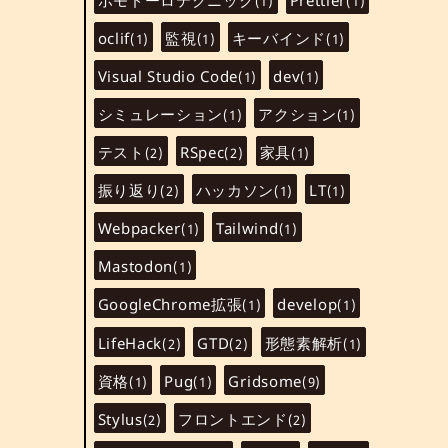
(1)
(1)
oclif
監視
キーバインド
(1)
(1)
(1)
Visual Studio Code
dev
(1)
(1)
シミュレーション
アクション
(1)
(1)
テスト
RSpec
家具
(2)
(2)
(1)
振り返り
ハッカソン
LT
(2)
(1)
(1)
Webpacker
Tailwind
(1)
(1)
Mastodon
(1)
GoogleChrome拡張
develop
(1)
(1)
LifeHack
GTD
形態素解析
(2)
(2)
(1)
資格
Pug
Gridsome
(1)
(1)
(9)
Stylus
フロントエンド
(2)
(2)