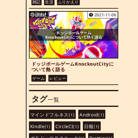
雑記
生活
ふりかえり
2021-11-06
ドッジボールゲームKnockoutCityに
ついて熱く語る
ゲーム
レビュー
タグ
一覧
マインドフルネス
Android
(1)
(1)
Kindle
CircleCI
日報
(1)
(1)
(1)
ポモドーロテクニック
Prettier