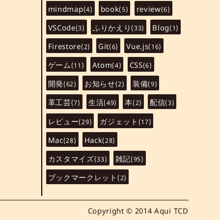
mindmap
book
review
(4)
(5)
(6)
VSCode
ふりかえり
Blog
(3)
(33)
(1)
Firestore
Git
Vue.js
(2)
(6)
(16)
ゲーム
Atom
CSS
(11)
(4)
(6)
開発
お知らせ
装備
(62)
(2)
(9)
革工芸
生活
本
配信
(7)
(49)
(2)
(3)
レビュー
ガジェット
(29)
(17)
Mac
Hack
(28)
(28)
カスタマイズ
雑記
(33)
(95)
ブックマークレット
(2)
Copyright © 2014 Aqui TCD