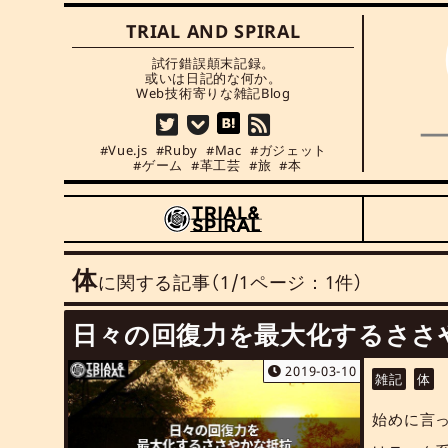
TRIAL AND SPIRAL
試行錯誤顛末記録。

或いは日記的な何か。

Web技術寄りな雑記Blog
Vue.js
Ruby
Mac
ガジェット
ゲーム
革工芸
旅
本
体
に関する記事
（1/1ページ：1件）
日々の回復力を最大化するささ
2019-03-10
雑記
体
始めに言