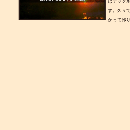
はテック
す。久々
かって帰り