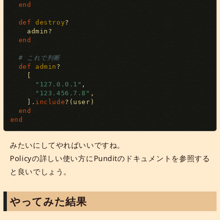
end
def
destroy
?
    admin
?
end
# これで判断
def
admin
?
[
"127.0.0.1"
,
"123.456.7.8"
,
]
.
include
?
(
user
)
end
end
みたいにしてやればいいですね。
Policyの詳しい使い方にPunditのドキュメントを参照する
と良いでしょう。
やってみた結果