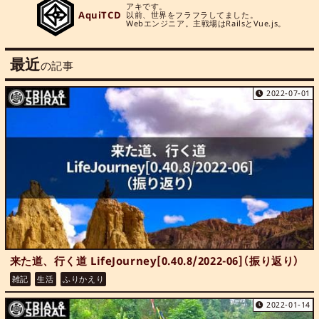
アキです。

AquiTCD
以前、世界をフラフラしてました。

Webエンジニア。主戦場はRailsとVue.js。
最近
の記事
2022-07-01
来た道、行く道 LifeJourney[0.40.8/2022-06]（振り返り）
雑記
生活
ふりかえり
2022-01-14