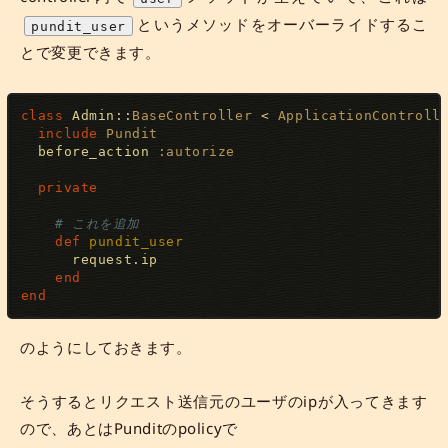
というメソッドをオーバーライドするこ
pundit_user
とで変更できます。
class
Admin
:
:
BaseController
<
ApplicationControll
include
Pundit
  before_action 
:autorize
private
# これを追加
def
pundit_user
      request
.
ip

end
end
のようにしておきます。
そうするとリクエスト送信元のユーザのipが入ってきます
ので、あとはPunditのpolicyで