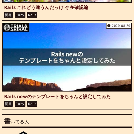
Rails これどう違うんだっけ 存在確認編
開発
Ruby
Rails
2020-08-30
Rails newのテンプレートをちゃんと設定してみた
開発
Ruby
Rails
書
いてる人