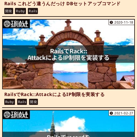
Rails これどう違うんだっけ DBセットアップコマンド
開発
Ruby
Rails
2020-11-18
RailsでRack::AttackによるIP制限を実装する
Ruby
Rails
開発
2021-02-27