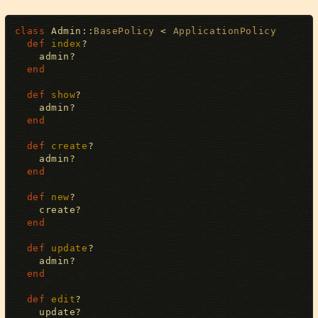
class
Admin
:
:
BasePolicy
<
ApplicationPolicy
def
index
?
    admin
?
end
def
show
?
    admin
?
end
def
create
?
    admin
?
end
def
new
?
    create
?
end
def
update
?
    admin
?
end
def
edit
?
    update
?