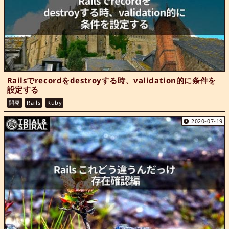
Railsでrecordをdestroyする時、validation的に条件を
設定する
開発
Rails
Ruby
2020-07-19