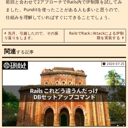
前回と合わせて2アプローチでRails内でIP制限を試してみ
ました。Punditを使ったことがある人も多いと思うので、
仕組みを理解していればすぐにできることでしょう。
先月、引越したので、その振
RailsでRack::AttackによるIP制
り返りをします。
限を実装する
関連
する記事
2020-07-25