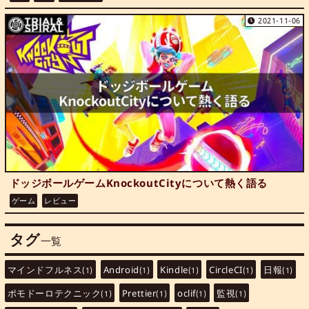
2021-11-06
ドッジボールゲームKnockoutCityについて熱く語る
ゲーム
レビュー
タグ
一覧
マインドフルネス
Android
Kindle
CircleCI
日報
(1)
(1)
(1)
(1)
(1)
ポモドーロテクニック
Prettier
oclif
監視
(1)
(1)
(1)
(1)