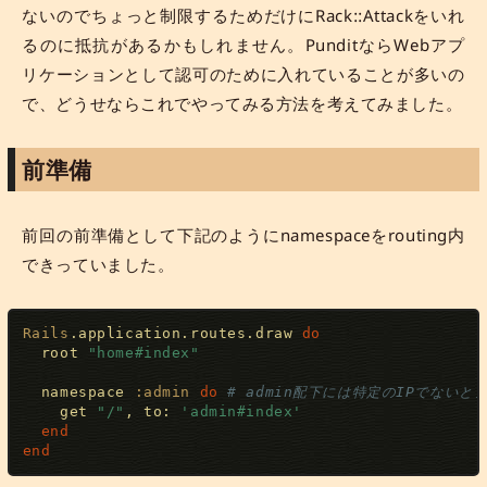
ないのでちょっと制限するためだけにRack::Attackをいれ
るのに抵抗があるかもしれません。PunditならWebアプ
リケーションとして認可のために入れていることが多いの
で、どうせならこれでやってみる方法を考えてみました。
前準備
前回の前準備として下記のようにnamespaceをrouting内
できっていました。
Rails
.
application
.
routes
.
draw 
do
  root 
"home#index"
  namespace 
:admin
do
# admin配下には特定のIPでない
    get 
"/"
,
 to
:
'admin#index'
end
end