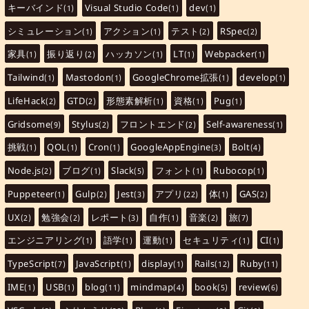
キーバインド
Visual Studio Code
dev
(1)
(1)
(1)
シミュレーション
アクション
テスト
RSpec
(1)
(1)
(2)
(2)
家具
振り返り
ハッカソン
LT
Webpacker
(1)
(2)
(1)
(1)
(1)
Tailwind
Mastodon
GoogleChrome拡張
develop
(1)
(1)
(1)
(1)
LifeHack
GTD
形態素解析
資格
Pug
(2)
(2)
(1)
(1)
(1)
Gridsome
Stylus
フロントエンド
Self-awareness
(9)
(2)
(2)
(1)
挑戦
QOL
Cron
GoogleAppEngine
Bolt
(1)
(1)
(1)
(3)
(4)
Node.js
ブログ
Slack
フォント
Rubocop
(2)
(1)
(5)
(1)
(1)
Puppeteer
Gulp
Jest
アプリ
体
GAS
(1)
(2)
(3)
(22)
(1)
(2)
UX
勉強会
レポート
自作
音楽
旅
(2)
(2)
(3)
(1)
(2)
(7)
エンジニアリング
語学
運動
セキュリティ
CI
(1)
(1)
(1)
(1)
(1)
TypeScript
JavaScript
display
Rails
Ruby
(7)
(1)
(1)
(12)
(11)
IME
USB
blog
mindmap
book
review
(1)
(1)
(11)
(4)
(5)
(6)