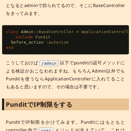
となるとadminで切られてるので、そこにBaseController
をきってみます。
class
Admin
:
:
BaseController
<
ApplicationControll
include
Pundit
  before_action 
:autorize
end
こうしておけば
以下でpunditの認可メソッドに
/admin
よる検証がおこなわれますね。もちろんAdmin以外でも
Punditを使うならApplicationControllerに入れてること
もあると思いますので、その場合は不要です。
PunditでIP制限をする
PunditでIP制限をかけてみます。Punditにはもともと
controller内で
メソッドが生えていて、これは
user