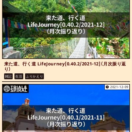
来た道、行く道 LifeJourney[0.40.2/2021-12]（月次振り返
り）
雑記
生活
ふりかえり
2021-12-09