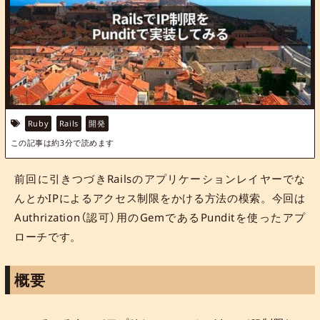
Ruby
Rails
開発
この記事は約
3
分で読めます
前回に引きつづきRailsのアプリケーションレイヤーでな
んとかIPによるアクセス制限をかける方法の模索。今回は
Authrization（認可）用のGemであるPunditを使ったアプ
ローチです。
概要