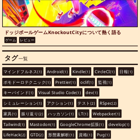
ドッジボールゲームKnockoutCityについて熱く語る
ゲーム
レビュー
タグ
一覧
マインドフルネス
Android
Kindle
CircleCI
日報
(1)
(1)
(1)
(1)
(1)
ポモドーロテクニック
Prettier
oclif
監視
(1)
(1)
(1)
(1)
キーバインド
Visual Studio Code
dev
(1)
(1)
(1)
シミュレーション
アクション
テスト
RSpec
(1)
(1)
(2)
(2)
家具
振り返り
ハッカソン
LT
Webpacker
(1)
(2)
(1)
(1)
(1)
Tailwind
Mastodon
GoogleChrome拡張
develop
(1)
(1)
(1)
(1)
LifeHack
GTD
形態素解析
資格
Pug
(2)
(2)
(1)
(1)
(1)