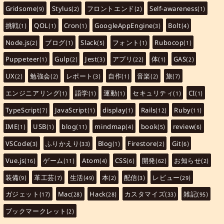
Gridsome
Stylus
フロントエンド
Self-awareness
(9)
(2)
(2)
(1)
挑戦
QOL
Cron
GoogleAppEngine
Bolt
(1)
(1)
(1)
(3)
(4)
Node.js
ブログ
Slack
フォント
Rubocop
(2)
(1)
(5)
(1)
(1)
Puppeteer
Gulp
Jest
アプリ
体
GAS
(1)
(2)
(3)
(22)
(1)
(2)
UX
勉強会
レポート
自作
音楽
旅
(2)
(2)
(3)
(1)
(2)
(7)
エンジニアリング
語学
運動
セキュリティ
CI
(1)
(1)
(1)
(1)
(1)
TypeScript
JavaScript
display
Rails
Ruby
(7)
(1)
(1)
(12)
(11)
IME
USB
blog
mindmap
book
review
(1)
(1)
(11)
(4)
(5)
(6)
VSCode
ふりかえり
Blog
Firestore
Git
(3)
(33)
(1)
(2)
(6)
Vue.js
ゲーム
Atom
CSS
開発
お知らせ
(16)
(11)
(4)
(6)
(62)
(2)
装備
革工芸
生活
本
配信
レビュー
(9)
(7)
(49)
(2)
(3)
(29)
ガジェット
Mac
Hack
カスタマイズ
雑記
(17)
(28)
(28)
(33)
(95)
ブックマークレット
(2)