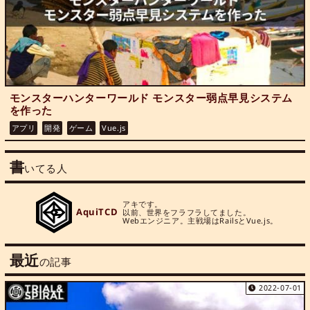
モンスターハンターワールド モンスター弱点早見システム
を作った
アプリ
開発
ゲーム
Vue.js
書
いてる人
アキです。

AquiTCD
以前、世界をフラフラしてました。

Webエンジニア。主戦場はRailsとVue.js。
最近
の記事
2022-07-01