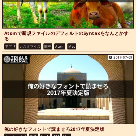
Atomで新規ファイルのデフォルトのSyntaxをなんとかす
る
アプリ
カスタマイズ
開発
Atom
Mac
2017-07-09
俺の好きなフォントで読ませろ2017年夏決定版