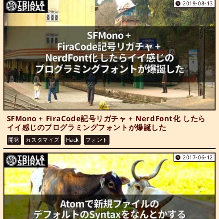
2019-08-13
SFMono + FiraCode記号リガチャ + NerdFont化 したら
イイ感じのプログラミングフォントが爆誕した
開発
カスタマイズ
Hack
フォント
2017-06-12