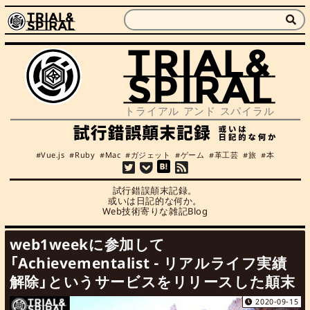
Vue.js
Ruby
Mac
ガジェット
ゲーム
革工芸
旅
本
試行錯誤顛末記録。

或いは日記的な何か。

Web技術寄りな雑記Blog
web1weekに参加して
「Achievementalist - リアルライフ実績
解除」というサービスをリリースした顛末
2020-09-15