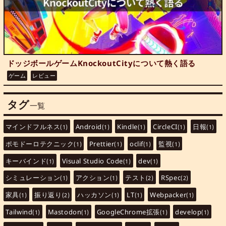
ドッジボールゲームKnockoutCityについて熱く語る
ゲーム
レビュー
タグ
一覧
マインドフルネス
Android
Kindle
CircleCI
日報
(1)
(1)
(1)
(1)
(1)
ポモドーロテクニック
Prettier
oclif
監視
(1)
(1)
(1)
(1)
キーバインド
Visual Studio Code
dev
(1)
(1)
(1)
シミュレーション
アクション
テスト
RSpec
(1)
(1)
(2)
(2)
家具
振り返り
ハッカソン
LT
Webpacker
(1)
(2)
(1)
(1)
(1)
Tailwind
Mastodon
GoogleChrome拡張
develop
(1)
(1)
(1)
(1)