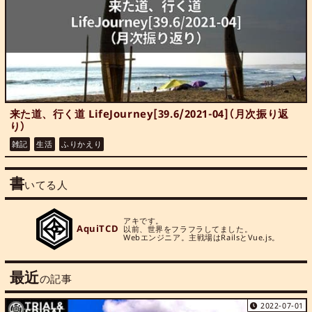
来た道、行く道 LifeJourney[39.6/2021-04]（月次振り返
り）
雑記
生活
ふりかえり
書
いてる人
アキです。

AquiTCD
以前、世界をフラフラしてました。

Webエンジニア。主戦場はRailsとVue.js。
最近
の記事
2022-07-01