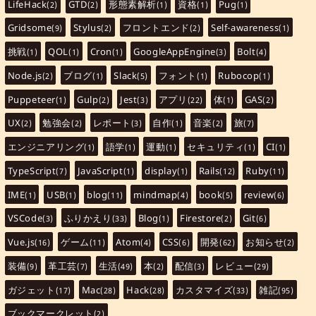
LifeHack
GTD
形態素解析
資格
Pug
(2)
(2)
(1)
(1)
(1)
Gridsome
Stylus
フロントエンド
Self-awareness
(9)
(2)
(2)
(1)
挑戦
QOL
Cron
GoogleAppEngine
Bolt
(1)
(1)
(1)
(3)
(4)
Node.js
ブログ
Slack
フォント
Rubocop
(2)
(1)
(5)
(1)
(1)
Puppeteer
Gulp
Jest
アプリ
体
GAS
(1)
(2)
(3)
(22)
(1)
(2)
UX
勉強会
レポート
自作
音楽
旅
(2)
(2)
(3)
(1)
(2)
(7)
エンジニアリング
語学
運動
セキュリティ
CI
(1)
(1)
(1)
(1)
(1)
TypeScript
JavaScript
display
Rails
Ruby
(7)
(1)
(1)
(12)
(11)
IME
USB
blog
mindmap
book
review
(1)
(1)
(11)
(4)
(5)
(6)
VSCode
ふりかえり
Blog
Firestore
Git
(3)
(33)
(1)
(2)
(6)
Vue.js
ゲーム
Atom
CSS
開発
お知らせ
(16)
(11)
(4)
(6)
(62)
(2)
装備
革工芸
生活
本
配信
レビュー
(9)
(7)
(49)
(2)
(3)
(29)
ガジェット
Mac
Hack
カスタマイズ
雑記
(17)
(28)
(28)
(33)
(95)
ブックマークレット
(2)