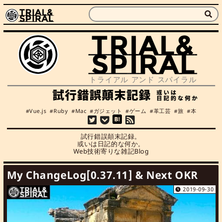
Vue.js
Ruby
Mac
ガジェット
ゲーム
革工芸
旅
本
試行錯誤顛末記録。

或いは日記的な何か。

Web技術寄りな雑記Blog
My ChangeLog[0.37.11] & Next OKR
2019-09-30