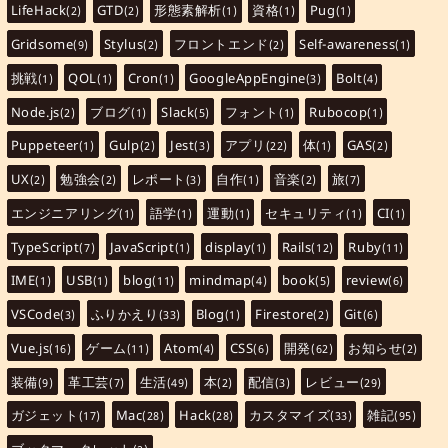
LifeHack
GTD
形態素解析
資格
Pug
(2)
(2)
(1)
(1)
(1)
Gridsome
Stylus
フロントエンド
Self-awareness
(9)
(2)
(2)
(1)
挑戦
QOL
Cron
GoogleAppEngine
Bolt
(1)
(1)
(1)
(3)
(4)
Node.js
ブログ
Slack
フォント
Rubocop
(2)
(1)
(5)
(1)
(1)
Puppeteer
Gulp
Jest
アプリ
体
GAS
(1)
(2)
(3)
(22)
(1)
(2)
UX
勉強会
レポート
自作
音楽
旅
(2)
(2)
(3)
(1)
(2)
(7)
エンジニアリング
語学
運動
セキュリティ
CI
(1)
(1)
(1)
(1)
(1)
TypeScript
JavaScript
display
Rails
Ruby
(7)
(1)
(1)
(12)
(11)
IME
USB
blog
mindmap
book
review
(1)
(1)
(11)
(4)
(5)
(6)
VSCode
ふりかえり
Blog
Firestore
Git
(3)
(33)
(1)
(2)
(6)
Vue.js
ゲーム
Atom
CSS
開発
お知らせ
(16)
(11)
(4)
(6)
(62)
(2)
装備
革工芸
生活
本
配信
レビュー
(9)
(7)
(49)
(2)
(3)
(29)
ガジェット
Mac
Hack
カスタマイズ
雑記
(17)
(28)
(28)
(33)
(95)