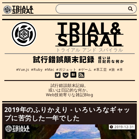
Vue.js
Ruby
Mac
ガジェット
ゲーム
革工芸
旅
本
試行錯誤顛末記録。

或いは日記的な何か。

Web技術寄りな雑記Blog
2019年のふりかえり - いろいろなギャッ
プに苦労した一年でした
2019-12-31