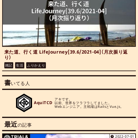
来た道、行く道 LifeJourney[39.6/2021-04]（月次振り返
り）
雑記
生活
ふりかえり
書
いてる人
アキです。

AquiTCD
以前、世界をフラフラしてました。

Webエンジニア。主戦場はRailsとVue.js。
最近
の記事
2022-07-01