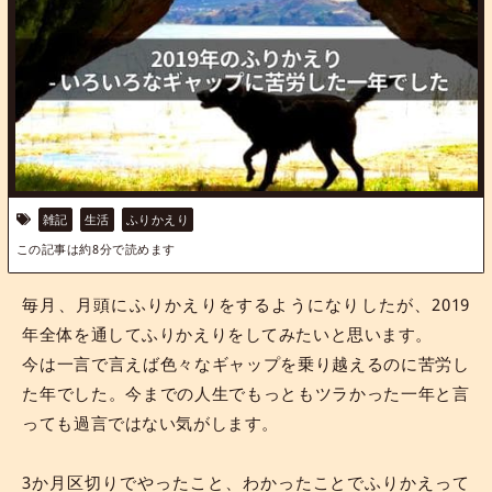
雑記
生活
ふりかえり
この記事は約
8
分で読めます
毎月、月頭にふりかえりをするようになりしたが、2019
年全体を通してふりかえりをしてみたいと思います。
今は一言で言えば色々なギャップを乗り越えるのに苦労し
た年でした。今までの人生でもっともツラかった一年と言
っても過言ではない気がします。
3か月区切りでやったこと、わかったことでふりかえって