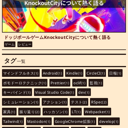
ドッジボールゲームKnockoutCityについて熱く語る
ゲーム
レビュー
タグ
一覧
マインドフルネス
Android
Kindle
CircleCI
日報
(1)
(1)
(1)
(1)
(1)
ポモドーロテクニック
Prettier
oclif
監視
(1)
(1)
(1)
(1)
キーバインド
Visual Studio Code
dev
(1)
(1)
(1)
シミュレーション
アクション
テスト
RSpec
(1)
(1)
(2)
(2)
家具
振り返り
ハッカソン
LT
Webpacker
(1)
(2)
(1)
(1)
(1)
Tailwind
Mastodon
GoogleChrome拡張
develop
(1)
(1)
(1)
(1)