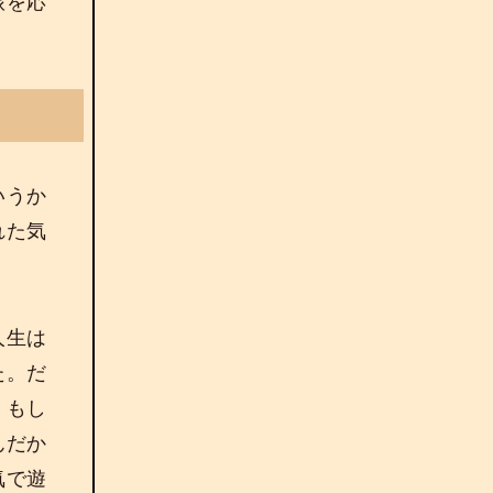
旅を応
いうか
れた気
人生は
た。だ
。もし
んだか
気で遊