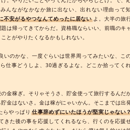
。みんながなかなか旅に出ない、出れない理由って
に不安がるやつなんてめったに居ない
よ。大半の旅
問題は帰ってきてからだ。資格職ならいい、前職のキ
うことがやりたくなるかもしれない。
で良いのかな、一度ぐらいは世界周ってみたいな、こ
ら仕事どうしよ、30過ぎるよな。どこか拾ってく
。
後の金稼ぎ。そりゃそうさ、貯金使って旅行するんだ
ら貯金はないさ。金は稼がにゃいかん。そこまでは出
たらやっぱり
仕事辞めずにいたほうが堅実じゃない
てきた後の事を応援してくれるなら、行くのを応援