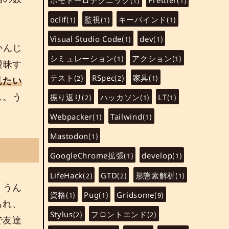
(1)
(1)
oclif
監視
キーバインド
(1)
(1)
(1)
Visual Studio Code
dev
(1)
(1)
かんじ
シミュレーション
アクション
(1)
(1)
曖昧す
テスト
RSpec
家具
(2)
(2)
(1)
見たい
ん。う
振り返り
ハッカソン
LT
(2)
(1)
(1)
Webpacker
Tailwind
(1)
(1)
Mastodon
(1)
GoogleChrome拡張
develop
(1)
(1)
LifeHack
GTD
形態素解析
(2)
(2)
(1)
、うん
資格
Pug
Gridsome
(1)
(1)
(9)
あれ、
Stylus
フロントエンド
(2)
(2)
で友達