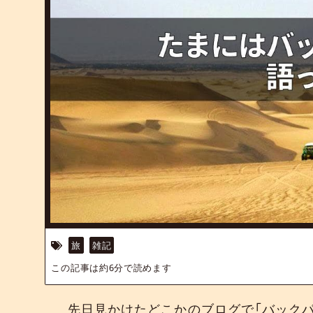
旅
雑記
この記事は約
6
分で読めます
先日見かけたどこかのブログで「バック