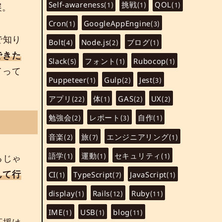
Self-awareness
挑戦
QOL
(1)
(1)
(1)
展。
Cron
GoogleAppEngine
(1)
(3)
で知り
Bolt
Node.js
ブログ
(4)
(2)
(1)
できた
Slack
フォント
Rubocop
(5)
(1)
(1)
てって
Puppeteer
Gulp
Jest
(1)
(2)
(3)
アプリ
体
GAS
UX
(22)
(1)
(2)
(2)
勉強会
レポート
自作
(2)
(3)
(1)
音楽
旅
エンジニアリング
(2)
(7)
(1)
語学
運動
セキュリティ
(1)
(1)
(1)
るじゃ
んて行
CI
TypeScript
JavaScript
(1)
(7)
(1)
display
Rails
Ruby
(1)
(12)
(11)
IME
USB
blog
(1)
(1)
(11)
応援は