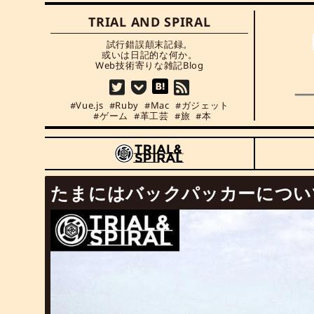
TRIAL AND SPIRAL
試行錯誤顛末記録。

或いは日記的な何か。

Web技術寄りな雑記Blog
Vue.js
Ruby
Mac
ガジェット
ゲーム
革工芸
旅
本
たまにはバックパッカーについ