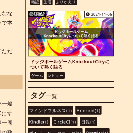
雑記
生活
ふりかえり
んなな
2021-11-06
位で本
てただ
ドッジボールゲームKnockoutCityに
ついて熱く語る
ゲーム
レビュー
タグ
一覧
が一般
マインドフルネス
Android
(1)
(1)
Kにす
Kindle
CircleCI
日報
界一周
(1)
(1)
(1)
国の数
ポモドーロテクニック
Prettier