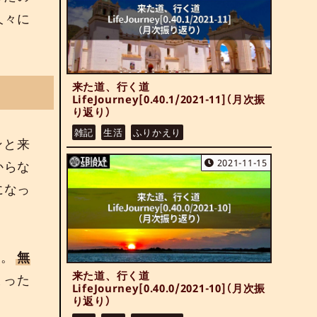
久々に
来た道、行く道
LifeJourney[0.40.1/2021-11]（月次振
り返り）
雑記
生活
ふりかえり
ンと来
2021-11-15
からな
になっ
よ。
無
来た道、行く道
まった
LifeJourney[0.40.0/2021-10]（月次振
り返り）