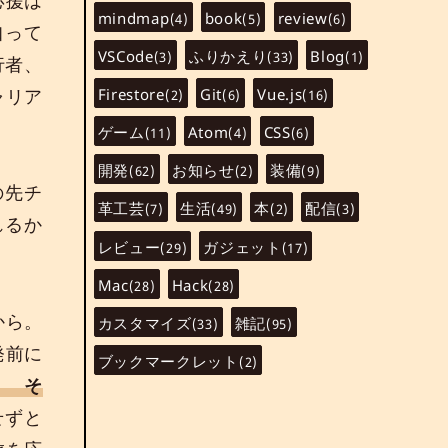
mindmap
book
review
(4)
(5)
(6)
知って
VSCode
ふりかえり
Blog
(3)
(33)
(1)
行者、
ャリア
Firestore
Git
Vue.js
(2)
(6)
(16)
ゲーム
Atom
CSS
(11)
(4)
(6)
開発
お知らせ
装備
(62)
(2)
(9)
の先チ
革工芸
生活
本
配信
(7)
(49)
(2)
(3)
れるか
レビュー
ガジェット
(29)
(17)
Mac
Hack
(28)
(28)
から。
カスタマイズ
雑記
(33)
(95)
発前に
ブックマークレット
(2)
？ そ
せずと